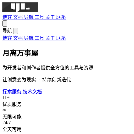
博客
文档
导航
工具
关于
联系
导航
博客
文档
导航
工具
关于
联系
月离万事屋
为开发者和创作者提供全方位的工具与资源
让创意变为现实 · 持续创新迭代
探索服务
技术文档
11+
优质服务
∞
无限可能
24/7
全天可用